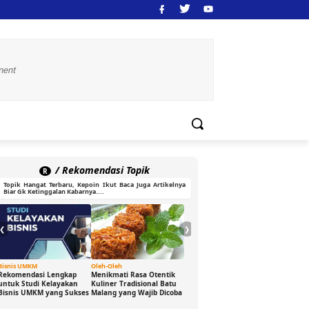
ment
/ Rekomendasi Topik
R
Topik Hangat Terbaru, Kepoin Ikut Baca Juga Artikelnya
Biar Gk Ketinggalan Kabarnya....
❮
❯
Bisnis UMKM
Oleh-Oleh
Ide Cerdas
Gaya H
Rekomendasi Lengkap
Menikmati Rasa Otentik
Buka Peluang Bisnis
DJ Gam
untuk Studi Kelayakan
Kuliner Tradisional Batu
Digital dengan Modal 0
Sensas
Bisnis UMKM yang Sukses
Malang yang Wajib Dicoba
Rupiah: Panduan
Bikin 
Freelance yang Bisa Kamu
Seru d