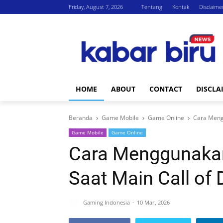
Friday, August 7, 2026
Tentang
Kontak
Disclaime
HOME
ABOUT
CONTACT
DISCLA
Beranda
Game Mobile
Game Online
Cara Mengg
Game Mobile
Game Online
Cara Menggunakan
Saat Main Call of 
Gaming Indonesia
10 Mar, 2026