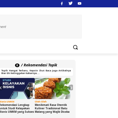
ment
/ Rekomendasi Topik
R
Topik Hangat Terbaru, Kepoin Ikut Baca Juga Artikelnya
Biar Gk Ketinggalan Kabarnya....
❮
❯
Bisnis UMKM
Oleh-Oleh
Ide Cerdas
Gaya H
Rekomendasi Lengkap
Menikmati Rasa Otentik
Buka Peluang Bisnis
DJ Gam
untuk Studi Kelayakan
Kuliner Tradisional Batu
Digital dengan Modal 0
Sensas
Bisnis UMKM yang Sukses
Malang yang Wajib Dicoba
Rupiah: Panduan
Bikin 
Freelance yang Bisa Kamu
Seru d