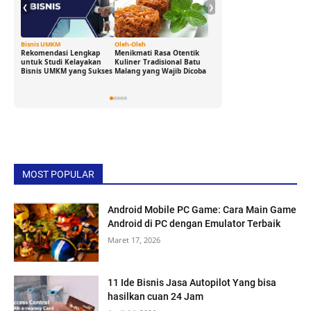
❮
❯
Bisnis UMKM
Oleh-Oleh
Ide Cerdas
Rekomendasi Lengkap
Menikmati Rasa Otentik
Buka Peluang Bisnis
untuk Studi Kelayakan
Kuliner Tradisional Batu
Digital dengan Modal 0
Bisnis UMKM yang Sukses
Malang yang Wajib Dicoba
Rupiah: Panduan
Freelance yang Bisa Kamu
Jalani Sekarang!
MOST POPULAR
Android Mobile PC Game: Cara Main Game
Android di PC dengan Emulator Terbaik
Maret 17, 2026
11 Ide Bisnis Jasa Autopilot Yang bisa
hasilkan cuan 24 Jam