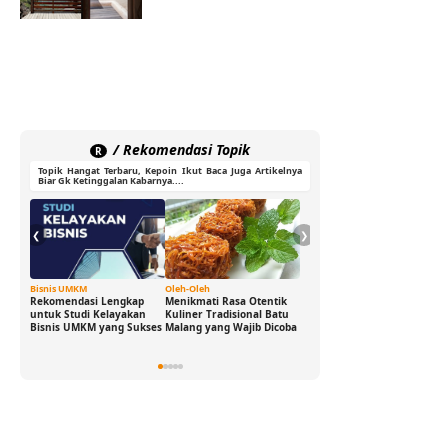
/ Rekomendasi Topik
R
Topik Hangat Terbaru, Kepoin Ikut Baca Juga Artikelnya
Biar Gk Ketinggalan Kabarnya....
❮
❯
Bisnis UMKM
Oleh-Oleh
Ide Cerdas
Rekomendasi Lengkap
Menikmati Rasa Otentik
Buka Peluang Bisnis
untuk Studi Kelayakan
Kuliner Tradisional Batu
Digital dengan Modal 0
Bisnis UMKM yang Sukses
Malang yang Wajib Dicoba
Rupiah: Panduan
Freelance yang Bisa Kamu
Jalani Sekarang!